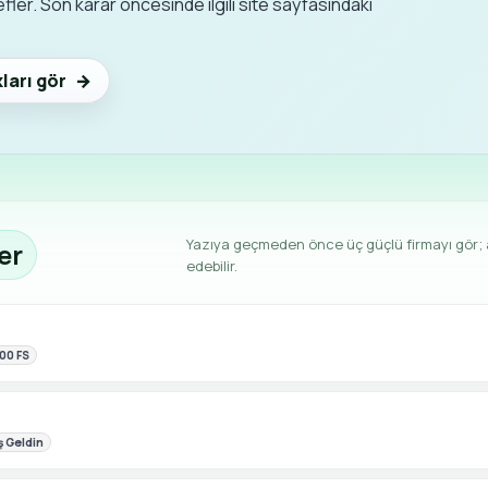
fler. Son karar öncesinde ilgili site sayfasındaki
ları gör
Yazıya geçmeden önce üç güçlü firmayı gör; a
ler
edebilir.
300 FS
ş Geldin