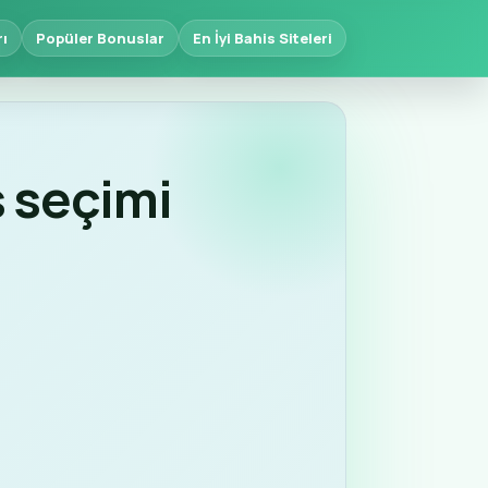
rı
Popüler Bonuslar
En İyi Bahis Siteleri
s seçimi