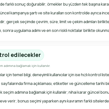
nde farklı sonuç doğurabilir; örnekler bu yüzden tek başına kara
ncel kampanya şartı ve site kuralları son kontrolde ayrıca ince
ndir; gerçek seçimde çevrim, süre, limit ve çekim adımları birlikte
sonra uygulama adımı ve en son riskli noktalar birlikte okunmal
rol edilecekler
im adımına bağlamak için kullanılır.
 için temel bilgi, deneyimli kullanıcılar için ise hızlı kontrol listesi
ayfalarında firma açıklaması, etiketler ve güncelleme tarihi birl
k seçim adımına bağlamak için kullanılır; nihai karar güncel bonus
e verir; bonus seçimi yaparken aynı kavramın farklı sitelerde f