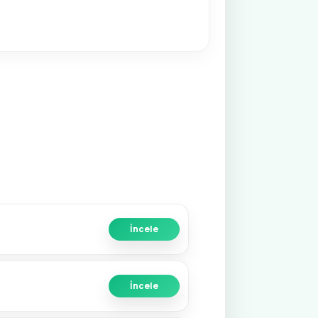
İncele
İncele