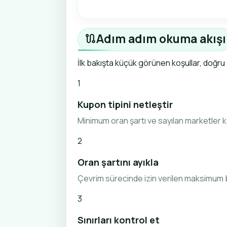
Adım adım okuma akışı
route
İlk bakışta küçük görünen koşullar, doğru
1
Kupon tipini netleştir
Minimum oran şartı ve sayılan marketler ko
2
Oran şartını ayıkla
Çevrim sürecinde izin verilen maksimum ba
3
Sınırları kontrol et