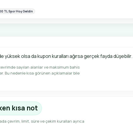
00 TL Spor Hoş Geldin
 yüksek olsa da kupon kuralları ağırsa gerçek fayda düşebilir.
çevrimde sayılan alanlar ve maksimum bahis
ler. Bu nedenle kısa görünen açıklamalar bile
ken kısa not
 çevrim, limit, süre ve çekim kuralları ayrıca