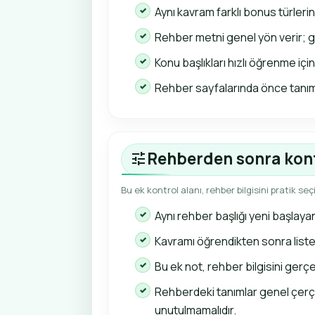
Aynı kavram farklı bonus türleri
Rehber metni genel yön verir; gü
Konu başlıkları hızlı öğrenme içi
Rehber sayfalarında önce tanım, 
Rehberden sonra kont
tune
Bu ek kontrol alanı, rehber bilgisini pratik seç
Aynı rehber başlığı yeni başlayanlar
Kavramı öğrendikten sonra liste s
Bu ek not, rehber bilgisini gerçe
Rehberdeki tanımlar genel çerçev
unutulmamalıdır.